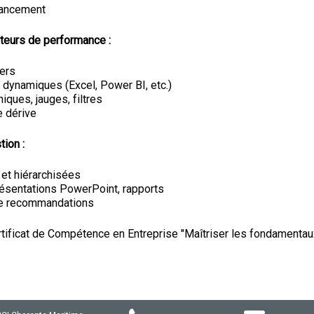
inancement
ateurs de performance :
iers
 dynamiques (Excel, Power BI, etc.)
iques, jauges, filtres
e dérive
ion :
 et hiérarchisées
résentations PowerPoint, rapports
de recommandations
ertificat de Compétence en Entreprise "Maîtriser les fondamentau