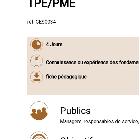
TPE/PME
réf. GES0034
4 Jours
Connaissance ou expérience des fondament
fiche pédagogique
Publics
Managers, responsables de service, 