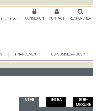
itime.cci.fr
CONNEXION
CONTACT
RECHERCHER
ES
FINANCEMENT
QUI SOMMES-NOUS ?
INTER
INTRA
SUR-
MESURE